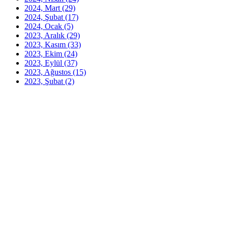
2024, Mart
(29)
2024, Şubat
(17)
2024, Ocak
(5)
2023, Aralık
(29)
2023, Kasım
(33)
2023, Ekim
(24)
2023, Eylül
(37)
2023, Ağustos
(15)
2023, Şubat
(2)
2023, Ocak
(1)
2022, Kasım
(12)
2022, Ekim
(4)
2022, Ağustos
(2)
2022, Temmuz
(14)
2022, Haziran
(25)
2022, Mayıs
(33)
2022, Nisan
(21)
2022, Mart
(40)
2022, Şubat
(23)
2022, Ocak
(26)
2021, Aralık
(25)
2021, Kasım
(22)
2021, Ekim
(26)
2021, Eylül
(25)
2021, Ağustos
(34)