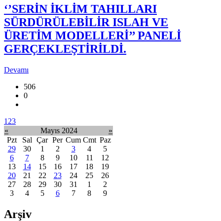
‘’SERİN İKLİM TAHILLARI
SÜRDÜRÜLEBİLİR ISLAH VE
ÜRETİM MODELLERİ’’ PANELİ
GERÇEKLEŞTİRİLDİ.
Devamı
506
0
1
2
3
«
Mayıs 2024
»
Pzt
Sal
Çar
Per
Cum
Cmt
Paz
29
30
1
2
3
4
5
6
7
8
9
10
11
12
13
14
15
16
17
18
19
20
21
22
23
24
25
26
27
28
29
30
31
1
2
3
4
5
6
7
8
9
Arşiv