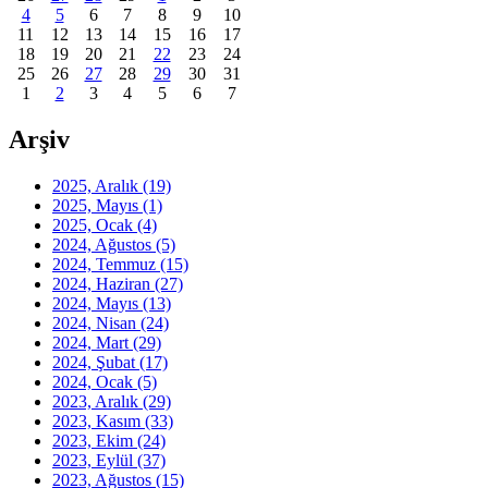
4
5
6
7
8
9
10
11
12
13
14
15
16
17
18
19
20
21
22
23
24
25
26
27
28
29
30
31
1
2
3
4
5
6
7
Arşiv
2025, Aralık
(19)
2025, Mayıs
(1)
2025, Ocak
(4)
2024, Ağustos
(5)
2024, Temmuz
(15)
2024, Haziran
(27)
2024, Mayıs
(13)
2024, Nisan
(24)
2024, Mart
(29)
2024, Şubat
(17)
2024, Ocak
(5)
2023, Aralık
(29)
2023, Kasım
(33)
2023, Ekim
(24)
2023, Eylül
(37)
2023, Ağustos
(15)