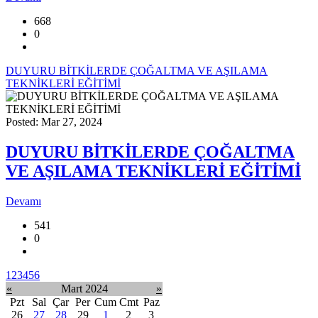
668
0
DUYURU BİTKİLERDE ÇOĞALTMA VE AŞILAMA
TEKNİKLERİ EĞİTİMİ
Posted: Mar 27, 2024
DUYURU BİTKİLERDE ÇOĞALTMA
VE AŞILAMA TEKNİKLERİ EĞİTİMİ
Devamı
541
0
1
2
3
4
5
6
«
Mart 2024
»
Pzt
Sal
Çar
Per
Cum
Cmt
Paz
26
27
28
29
1
2
3