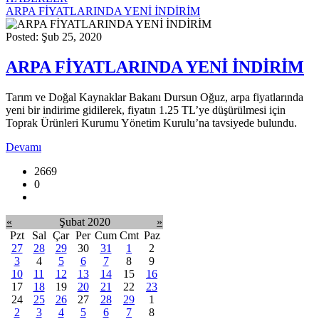
ARPA FİYATLARINDA YENİ İNDİRİM
Posted: Şub 25, 2020
ARPA FİYATLARINDA YENİ İNDİRİM
Tarım ve Doğal Kaynaklar Bakanı Dursun Oğuz, arpa fiyatlarında
yeni bir indirime gidilerek, fiyatın 1.25 TL’ye düşürülmesi için
Toprak Ürünleri Kurumu Yönetim Kurulu’na tavsiyede bulundu.
Devamı
2669
0
«
Şubat 2020
»
Pzt
Sal
Çar
Per
Cum
Cmt
Paz
27
28
29
30
31
1
2
3
4
5
6
7
8
9
10
11
12
13
14
15
16
17
18
19
20
21
22
23
24
25
26
27
28
29
1
2
3
4
5
6
7
8