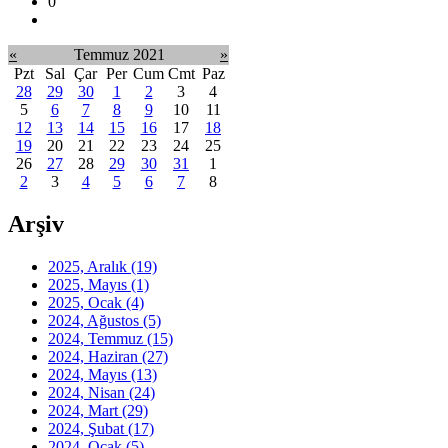
0
«
Temmuz 2021
»
Pzt
Sal
Çar
Per
Cum
Cmt
Paz
28
29
30
1
2
3
4
5
6
7
8
9
10
11
12
13
14
15
16
17
18
19
20
21
22
23
24
25
26
27
28
29
30
31
1
2
3
4
5
6
7
8
Arşiv
2025, Aralık
(19)
2025, Mayıs
(1)
2025, Ocak
(4)
2024, Ağustos
(5)
2024, Temmuz
(15)
2024, Haziran
(27)
2024, Mayıs
(13)
2024, Nisan
(24)
2024, Mart
(29)
2024, Şubat
(17)
2024, Ocak
(5)