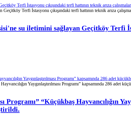
çitköy Terfi İstasyonu çıkışındaki terfi hattının teknik arıza çalışmala
'ne su iletimini sağlayan Geçitköy Terfi İs
vancılığın Yaygınlaştırılması Programı” kapsamında 286 adet küçükbaş 
ası Programı” “Küçükbaş Hayvancılığın Yay
irildi.