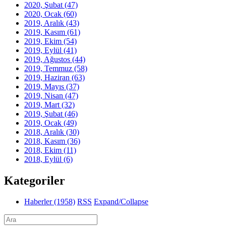
2020, Şubat
(47)
2020, Ocak
(60)
2019, Aralık
(43)
2019, Kasım
(61)
2019, Ekim
(54)
2019, Eylül
(41)
2019, Ağustos
(44)
2019, Temmuz
(58)
2019, Haziran
(63)
2019, Mayıs
(37)
2019, Nisan
(47)
2019, Mart
(32)
2019, Şubat
(46)
2019, Ocak
(49)
2018, Aralık
(30)
2018, Kasım
(36)
2018, Ekim
(11)
2018, Eylül
(6)
Kategoriler
Haberler
(1958)
RSS
Expand/Collapse