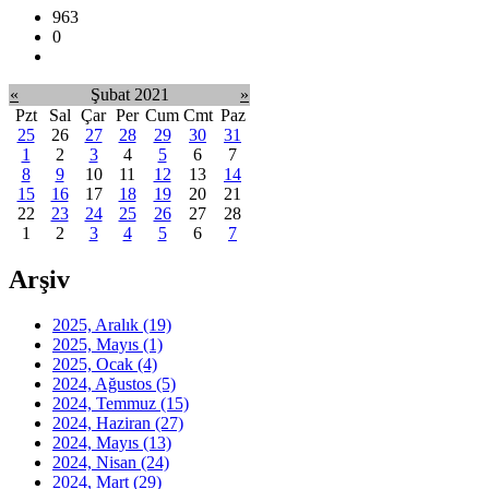
963
0
«
Şubat 2021
»
Pzt
Sal
Çar
Per
Cum
Cmt
Paz
25
26
27
28
29
30
31
1
2
3
4
5
6
7
8
9
10
11
12
13
14
15
16
17
18
19
20
21
22
23
24
25
26
27
28
1
2
3
4
5
6
7
Arşiv
2025, Aralık
(19)
2025, Mayıs
(1)
2025, Ocak
(4)
2024, Ağustos
(5)
2024, Temmuz
(15)
2024, Haziran
(27)
2024, Mayıs
(13)
2024, Nisan
(24)
2024, Mart
(29)