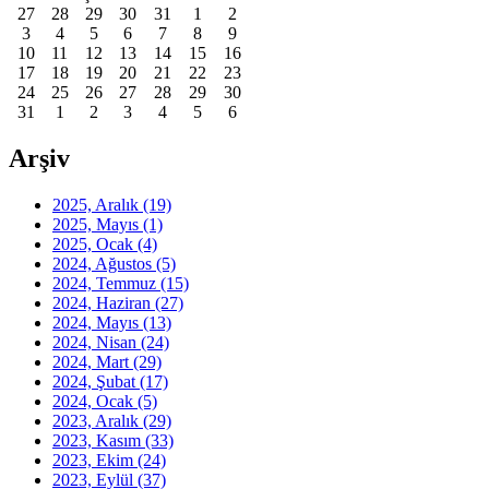
27
28
29
30
31
1
2
3
4
5
6
7
8
9
10
11
12
13
14
15
16
17
18
19
20
21
22
23
24
25
26
27
28
29
30
31
1
2
3
4
5
6
Arşiv
2025, Aralık
(19)
2025, Mayıs
(1)
2025, Ocak
(4)
2024, Ağustos
(5)
2024, Temmuz
(15)
2024, Haziran
(27)
2024, Mayıs
(13)
2024, Nisan
(24)
2024, Mart
(29)
2024, Şubat
(17)
2024, Ocak
(5)
2023, Aralık
(29)
2023, Kasım
(33)
2023, Ekim
(24)
2023, Eylül
(37)