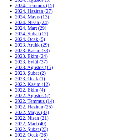
2024, Temmuz
(15)
2024, Haziran
(27)
2024, Mayıs
(13)
2024, Nisan
(24)
2024, Mart
(29)
2024, Şubat
(17)
2024, Ocak
(5)
2023, Aralık
(29)
2023, Kasım
(33)
2023, Ekim
(24)
2023, Eylül
(37)
2023, Ağustos
(15)
2023, Şubat
(2)
2023, Ocak
(1)
2022, Kasım
(12)
2022, Ekim
(4)
2022, Ağustos
(2)
2022, Temmuz
(14)
2022, Haziran
(25)
2022, Mayıs
(33)
2022, Nisan
(21)
2022, Mart
(40)
2022, Şubat
(23)
2022, Ocak
(26)