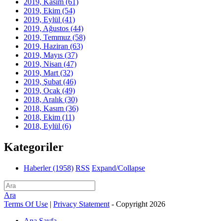
2019, Kasım
(61)
2019, Ekim
(54)
2019, Eylül
(41)
2019, Ağustos
(44)
2019, Temmuz
(58)
2019, Haziran
(63)
2019, Mayıs
(37)
2019, Nisan
(47)
2019, Mart
(32)
2019, Şubat
(46)
2019, Ocak
(49)
2018, Aralık
(30)
2018, Kasım
(36)
2018, Ekim
(11)
2018, Eylül
(6)
Kategoriler
Haberler
(1958)
RSS
Expand/Collapse
Ara
Terms Of Use
|
Privacy Statement
-
Copyright 2026
Ana Sayfa