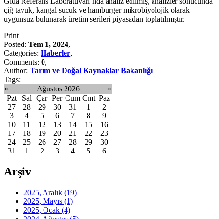
Gıda Referans Laboratuvarı’nda analiz edilmiş, analizler sonucunda
çiğ tavuk, kangal sucuk ve hamburger mikrobiyolojik olarak
uygunsuz bulunarak üretim serileri piyasadan toplatılmıştır.
Print
Posted:
Tem 1, 2024
,
Categories:
Haberler
,
Comments:
0
,
Author:
Tarım ve Doğal Kaynaklar Bakanlığı
Tags:
«
Ağustos 2026
»
Pzt
Sal
Çar
Per
Cum
Cmt
Paz
27
28
29
30
31
1
2
3
4
5
6
7
8
9
10
11
12
13
14
15
16
17
18
19
20
21
22
23
24
25
26
27
28
29
30
31
1
2
3
4
5
6
Arşiv
2025, Aralık
(19)
2025, Mayıs
(1)
2025, Ocak
(4)
2024, Ağustos
(5)