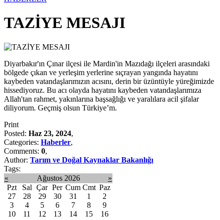
TAZİYE MESAJI
Diyarbakır'ın Çınar ilçesi ile Mardin'in Mazıdağı ilçeleri arasındaki
bölgede çıkan ve yerleşim yerlerine sıçrayan yangında hayatını
kaybeden vatandaşlarımızın acısını, derin bir üzüntüyle yüreğimizde
hissediyoruz. Bu acı olayda hayatını kaybeden vatandaşlarımıza
Allah'tan rahmet, yakınlarına başsağlığı ve yaralılara acil şifalar
diliyorum. Geçmiş olsun Türkiye’m.
Print
Posted:
Haz 23, 2024
,
Categories:
Haberler
,
Comments:
0
,
Author:
Tarım ve Doğal Kaynaklar Bakanlığı
Tags:
«
Ağustos 2026
»
Pzt
Sal
Çar
Per
Cum
Cmt
Paz
27
28
29
30
31
1
2
3
4
5
6
7
8
9
10
11
12
13
14
15
16