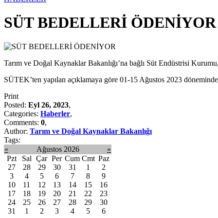
SÜT BEDELLERİ ÖDENİYOR
Tarım ve Doğal Kaynaklar Bakanlığı’na bağlı Süt Endüstrisi Kurumu,
SÜTEK’ten yapılan açıklamaya göre 01-15 Ağustos 2023 döneminde SÜTE
Print
Posted:
Eyl 26, 2023
,
Categories:
Haberler
,
Comments:
0
,
Author:
Tarım ve Doğal Kaynaklar Bakanlığı
Tags:
«
Ağustos 2026
»
Pzt
Sal
Çar
Per
Cum
Cmt
Paz
27
28
29
30
31
1
2
3
4
5
6
7
8
9
10
11
12
13
14
15
16
17
18
19
20
21
22
23
24
25
26
27
28
29
30
31
1
2
3
4
5
6