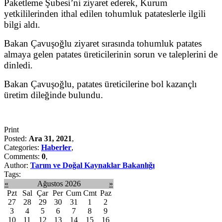
Paketleme Şubesi’ni ziyaret ederek, Kurum
yetkililerinden ithal edilen tohumluk patateslerle ilgili
bilgi aldı.
Bakan Çavuşoğlu ziyaret sırasında tohumluk patates
almaya gelen patates üreticilerinin sorun ve taleplerini de
dinledi.
Bakan Çavuşoğlu, patates üreticilerine bol kazançlı
üretim dileğinde bulundu.
Print
Posted:
Ara 31, 2021
,
Categories:
Haberler
,
Comments:
0
,
Author:
Tarım ve Doğal Kaynaklar Bakanlığı
Tags:
«
Ağustos 2026
»
Pzt
Sal
Çar
Per
Cum
Cmt
Paz
27
28
29
30
31
1
2
3
4
5
6
7
8
9
10
11
12
13
14
15
16