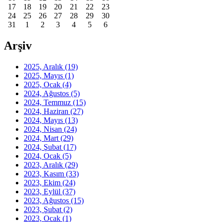
17
18
19
20
21
22
23
24
25
26
27
28
29
30
31
1
2
3
4
5
6
Arşiv
2025, Aralık
(19)
2025, Mayıs
(1)
2025, Ocak
(4)
2024, Ağustos
(5)
2024, Temmuz
(15)
2024, Haziran
(27)
2024, Mayıs
(13)
2024, Nisan
(24)
2024, Mart
(29)
2024, Şubat
(17)
2024, Ocak
(5)
2023, Aralık
(29)
2023, Kasım
(33)
2023, Ekim
(24)
2023, Eylül
(37)
2023, Ağustos
(15)
2023, Şubat
(2)
2023, Ocak
(1)