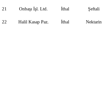
21
Onbaşı İşl. Ltd.
İthal
Şeftali
22
Halil Kasap Paz.
İthal
Nektarin
23
Onbaşı İşl. Ltd.
İthal
Domates
24
Svs Tic. Ltd.
İthal
Nektarin
25
Cahide Kılıç
İthal
Elma Stk
23
Svs Tic. Ltd.
İthal
Elma Stk
27
Hüdaverdi Karaca
İthal
Kuru Üzüm
28
Hüdaverdi Karaca
İthal
Kırık Antep Fıstı