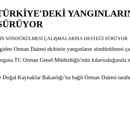
 TÜRKİYE'DEKİ YANGINLAR
 SÜRÜYOR
iden Orman Dairesi ekibinin yangınların söndürülmesi çal
angına TC Orman Genel Müdürlüğü’nün kılavuzluğunda müda
e Doğal Kaynaklar Bakanlığı’na bağlı Orman Dairesi tarafı