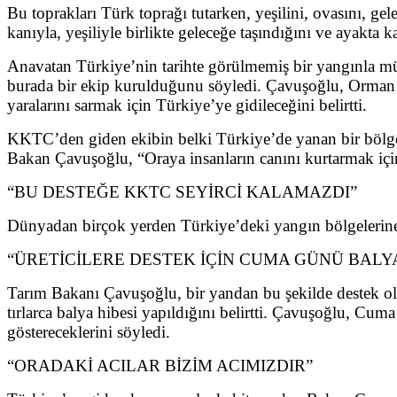
Bu toprakları Türk toprağı tutarken, yeşilini, ovasını, g
kanıyla, yeşiliyle birlikte geleceğe taşındığını ve ayakta k
Anavatan Türkiye’nin tarihte görülmemiş bir yangınla mü
burada bir ekip kurulduğunu söyledi. Çavuşoğlu, Orman D
yaralarını sarmak için Türkiye’ye gidileceğini belirtti.
KKTC’den giden ekibin belki Türkiye’de yanan bir bölgey
Bakan Çavuşoğlu, “Oraya insanların canını kurtarmak için,
“BU DESTEĞE KKTC SEYİRCİ KALAMAZDI”
Dünyadan birçok yerden Türkiye’deki yangın bölgelerine 
“ÜRETİCİLERE DESTEK İÇİN CUMA GÜNÜ BAL
Tarım Bakanı Çavuşoğlu, bir yandan bu şekilde destek olma
tırlarca balya hibesi yapıldığını belirtti. Çavuşoğlu, Cuma
göstereceklerini söyledi.
“ORADAKİ ACILAR BİZİM ACIMIZDIR”