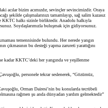
aki acılar bizim acımızdır, sevinçler sevincimizdir. Oraya
cağı şekilde çalışmalarınızı tamamlayıp, sağ salim kazasız
 KKTC halkı sizinle birliktedir. Anadolu halkıyla
orsunuz. Soydaşlarımızla buluşmak için gidiyorsunuz.
n çıkmaması temennisinde bulundu. Her nerede yangın
nın çıkmasının bu desteği yapma zarureti yarattığını
güne kadar KKTC’deki her yangında ve yeşillenme
 Çavuşoğlu, personele tekrar seslenerek, “Gözümüz,
Çavuşoğlu, Orman Dairesi’nin bu konularda tecrübeli
e olmasına rağmen şu anda dünyadan yardım gelmektedir”