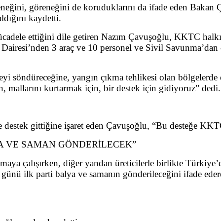
eleneğini, göreneğini de koruduklarını da ifade eden Bakan 
aldığını kaydetti.
cadele ettiğini dile getiren Nazım Çavuşoğlu, KKTC halkı 
airesi’nden 3 araç ve 10 personel ve Sivil Savunma’dan 4
i söndüreceğine, yangın çıkma tehlikesi olan bölgelerde ö
 mallarını kurtarmak için, bir destek için gidiyoruz” dedi.
destek gittiğine işaret eden Çavuşoğlu, “Bu desteğe KKTC
YA VE SAMAN GÖNDERİLECEK”
ya çalışırken, diğer yandan üreticilerle birlikte Türkiye’d
 günü ilk parti balya ve samanın gönderileceğini ifade edere