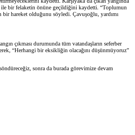
ttirmeyeceklerini kaydetti. Karşıyaka’da çıkan yangında
ile bir felaketin önüne geçildiğini kaydetti. “Toplumun
yan bir hareket olduğunu söyledi. Çavuşoğlu, yardımı
yangın çıkması durumunda tüm vatandaşların seferber
irterek, “Herhangi bir eksikliğin olacağını düşünmüyoruz”
 söndüreceğiz, sonra da burada görevimize devam