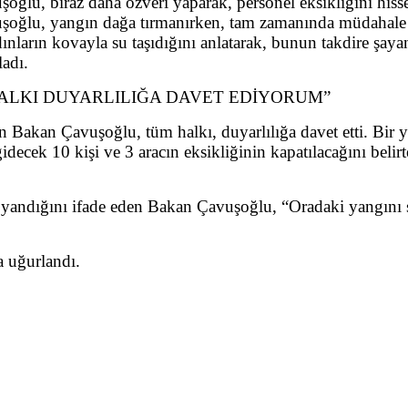
lu, biraz daha özveri yaparak, personel eksikliğini hisse
vuşoğlu, yangın dağa tırmanırken, tam zamanında müdahale 
adınların kovayla su taşıdığını anlatarak, bunun takdire şa
ladı.
ALKI DUYARLILIĞA DAVET EDİYORUM”
Bakan Çavuşoğlu, tüm halkı, duyarlılığa davet etti. Bir 
gidecek 10 kişi ve 3 aracın eksikliğinin kapatılacağını bel
n yandığını ifade eden Bakan Çavuşoğlu, “Oradaki yangını
 uğurlandı.