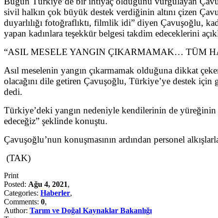
Bugün Türkiye’de bir ihtiyaç olduğunu vurgulayan Çavuşoğ
sivil halkın çok büyük destek verdiğinin altını çizen Ça
duyarlılığı fotoğraflıktı, filmlik idi” diyen Çavuşoğlu, k
yapan kadınlara teşekkür belgesi takdim edeceklerini açık
“ASIL MESELE YANGIN ÇIKARMAMAK… TÜM H
Asıl meselenin yangın çıkarmamak olduğuna dikkat çeken 
olacağını dile getiren Çavuşoğlu, Türkiye’ye destek için 
dedi.
Türkiye’deki yangın nedeniyle kendilerinin de yüreğini
edeceğiz” şeklinde konuştu.
Çavuşoğlu’nun konuşmasının ardından personel alkışlarla
(TAK)
Print
Posted:
Ağu 4, 2021
,
Categories:
Haberler
,
Comments:
0
,
Author:
Tarım ve Doğal Kaynaklar Bakanlığı