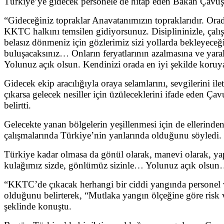
Türkiye’ye gidecek personele de hitap eden Bakan Çavuşo
“Gideceğiniz topraklar Anavatanımızın topraklarıdır. Orada
KKTC halkını temsilen gidiyorsunuz. Disiplininizle, çalışk
belasız dönmeniz için gözlerimiz sizi yollarda bekleyece
buluşacaksınız… Onların feryatlarının azalmasına ve yara
Yolunuz açık olsun. Kendinizi orada en iyi şekilde koruy
Gidecek ekip aracılığıyla oraya selamlarını, sevgilerini 
çıkarsa gelecek nesiller için üzüleceklerini ifade eden Ç
belirtti.
Gelecekte yanan bölgelerin yeşillenmesi için de elleri
çalışmalarında Türkiye’nin yanlarında olduğunu söyledi.
Türkiye kadar olmasa da gönül olarak, manevi olarak, ya
kulağımız sizde, gönlümüz sizinle… Yolunuz açık olsun… S
“KKTC’de çıkacak herhangi bir ciddi yangında personel 
olduğunu belirterek, “Mutlaka yangın ölçeğine göre risk
şeklinde konuştu.