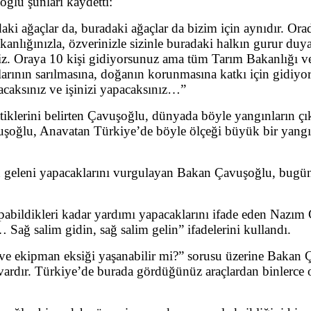
ğlu şunları kaydetti:
ki ağaçlar da, buradaki ağaçlar da bizim için aynıdır. Orad
anlığınızla, özverinizle sizinle buradaki halkın gurur duya
ğiz. Oraya 10 kişi gidiyorsunuz ama tüm Tarım Bakanlığı ve
larının sarılmasına, doğanın korunmasına katkı için gidiy
acaksınız ve işinizi yapacaksınız…”
ilettiklerini belirten Çavuşoğlu, dünyada böyle yangınları
avuşoğlu, Anavatan Türkiye’de böyle ölçeği büyük bir yangı
nden geleni yapacaklarını vurgulayan Bakan Çavuşoğlu, bu
pabildikleri kadar yardımı yapacaklarını ifade eden Nazım
ağ salim gidin, sağ salim gelin” ifadelerini kullandı.
ve ekipman eksiği yaşanabilir mi?” sorusu üzerine Bakan 
 vardır. Türkiye’de burada gördüğünüz araçlardan binlerc