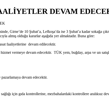
FAALİYETLER DEVAM EDECE
esinde, Girne’de 10 Şubat’a, Lefkoşa’da ise 3 Şubat’a kadar sokağa çı
acıyla almış olduğu kararlar aşağıda yer almaktadır. Buna göre:
asat faaliyetlerine devam edilecektir.
e hizmet vermeye devam edecektir. TÜK yem, buğday, arpa ve un satışları
e pazarlamaya devam edecektir.
 sağlığı için gıda kontrollerine, mezbahalardaki kontrollere aralıksız dev