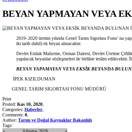
BEYAN YAPMAYAN VEYA EK
2019–2020 üretim yılında Genel Tarım Sigortası Fonu’ na yapı
iki tarih dahil) ek beyan alınacaktır.
Devlet Emlak Malzeme, Orman Dairesi, Devlet Üretme Çiftlikler
yapılacak beyanlar sözleşmeleri ile birlikte teslim edilecektir
BEYAN YAPAMAYAN VEYA EKSİK BEYANDA BULU
İPEK KIZILDUMAN
GENEL TARIM SİGORTASI FONU MÜDÜRÜ
Print
Posted:
Kas 10, 2020
,
Categories:
Haberler
,
Comments:
0
,
Author:
Tarım ve Doğal Kaynaklar Bakanlığı
Tags:
«
Ağustos 2026
»