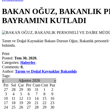
BAKAN OĞUZ, BAKANLIK P
BAYRAMINI KUTLADI
Tarım ve Doğal Kaynaklar Bakanı Dursun Oğuz, Bakanlık personeli ve
bulundu.
Print
Posted:
Tem 30, 2020
,
Categories:
Haberler
,
Comments:
0
,
Author:
Tarım ve Doğal Kaynaklar Bakanlığı
Tags:
«
Ağustos 2026
»
Pzt
Sal
Çar
Per
Cum
Cmt
Paz
27
28
29
30
31
1
2
3
4
5
6
7
8
9
10
11
12
13
14
15
16
17
18
19
20
21
22
23
24
25
26
27
28
29
30