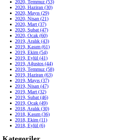
2020, Temmuz
(53)
2020, Haziran
(30)
2020, Mayıs
(29)
2020, Nisan
(21)
2020, Mart
(37)
2020, Şubat
(47)
2020, Ocak
(60)
2019, Aralık
(43)
2019, Kasım
(61)
2019, Ekim
(54)
2019, Eylül
(41)
2019, Ağustos
(44)
2019, Temmuz
(58)
2019, Haziran
(63)
2019, Mayıs
(37)
2019, Nisan
(47)
2019, Mart
(32)
2019, Şubat
(46)
2019, Ocak
(49)
2018, Aralık
(30)
2018, Kasım
(36)
2018, Ekim
(11)
2018, Eylül
(6)
Kategoriler