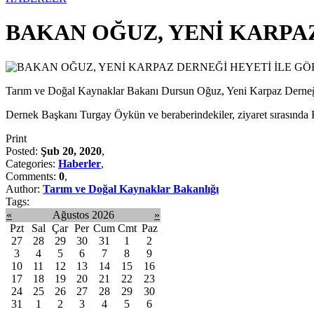
BAKAN OĞUZ, YENİ KARPA
Tarım ve Doğal Kaynaklar Bakanı Dursun Oğuz, Yeni Karpaz Derneği 
Dernek Başkanı Turgay Öykün ve beraberindekiler, ziyaret sırasında Ka
Print
Posted:
Şub 20, 2020
,
Categories:
Haberler
,
Comments:
0
,
Author:
Tarım ve Doğal Kaynaklar Bakanlığı
Tags:
«
Ağustos 2026
»
Pzt
Sal
Çar
Per
Cum
Cmt
Paz
27
28
29
30
31
1
2
3
4
5
6
7
8
9
10
11
12
13
14
15
16
17
18
19
20
21
22
23
24
25
26
27
28
29
30
31
1
2
3
4
5
6