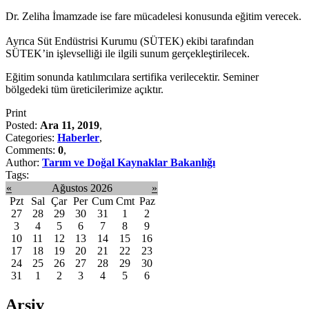
Dr. Zeliha İmamzade ise fare mücadelesi konusunda eğitim verecek.
Ayrıca Süt Endüstrisi Kurumu (SÜTEK) ekibi tarafından
SÜTEK’in işlevselliği ile ilgili sunum gerçekleştirilecek.
Eğitim sonunda katılımcılara sertifika verilecektir. Seminer
bölgedeki tüm üreticilerimize açıktır.
Print
Posted:
Ara 11, 2019
,
Categories:
Haberler
,
Comments:
0
,
Author:
Tarım ve Doğal Kaynaklar Bakanlığı
Tags:
«
Ağustos 2026
»
Pzt
Sal
Çar
Per
Cum
Cmt
Paz
27
28
29
30
31
1
2
3
4
5
6
7
8
9
10
11
12
13
14
15
16
17
18
19
20
21
22
23
24
25
26
27
28
29
30
31
1
2
3
4
5
6
Arşiv