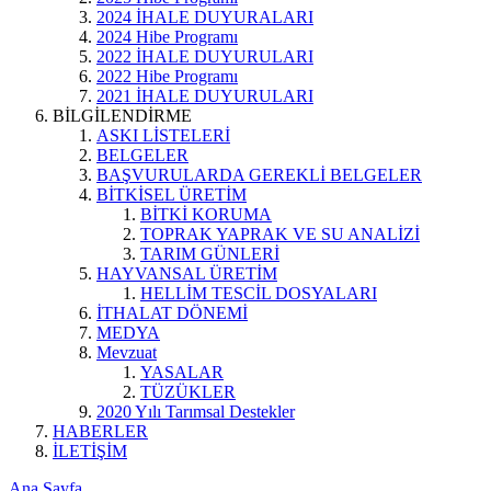
2024 İHALE DUYURALARI
2024 Hibe Programı
2022 İHALE DUYURULARI
2022 Hibe Programı
2021 İHALE DUYURULARI
BİLGİLENDİRME
ASKI LİSTELERİ
BELGELER
BAŞVURULARDA GEREKLİ BELGELER
BİTKİSEL ÜRETİM
BİTKİ KORUMA
TOPRAK YAPRAK VE SU ANALİZİ
TARIM GÜNLERİ
HAYVANSAL ÜRETİM
HELLİM TESCİL DOSYALARI
İTHALAT DÖNEMİ
MEDYA
Mevzuat
YASALAR
TÜZÜKLER
2020 Yılı Tarımsal Destekler
HABERLER
İLETİŞİM
Ana Sayfa