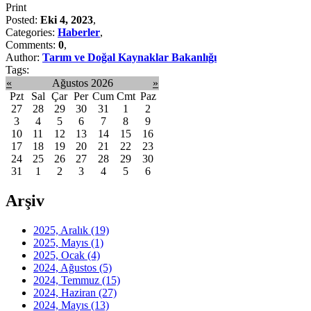
Print
Posted:
Eki 4, 2023
,
Categories:
Haberler
,
Comments:
0
,
Author:
Tarım ve Doğal Kaynaklar Bakanlığı
Tags:
«
Ağustos 2026
»
Pzt
Sal
Çar
Per
Cum
Cmt
Paz
27
28
29
30
31
1
2
3
4
5
6
7
8
9
10
11
12
13
14
15
16
17
18
19
20
21
22
23
24
25
26
27
28
29
30
31
1
2
3
4
5
6
Arşiv
2025, Aralık
(19)
2025, Mayıs
(1)
2025, Ocak
(4)
2024, Ağustos
(5)
2024, Temmuz
(15)
2024, Haziran
(27)
2024, Mayıs
(13)