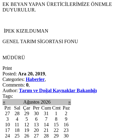
EK BEYAN YAPAN ÜRETİCİLERİMİZE ÖNEMLE
DUYURULUR.
İPEK KIZILDUMAN
GENEL TARIM SİGORTASI FONU
MÜDÜRÜ
Print
Posted:
Ara 20, 2019
,
Categories:
Haberler
,
Comments:
0
,
Author:
Tarım ve Doğal Kaynaklar Bakanlığı
Tags:
«
Ağustos 2026
»
Pzt
Sal
Çar
Per
Cum
Cmt
Paz
27
28
29
30
31
1
2
3
4
5
6
7
8
9
10
11
12
13
14
15
16
17
18
19
20
21
22
23
24
25
26
27
28
29
30