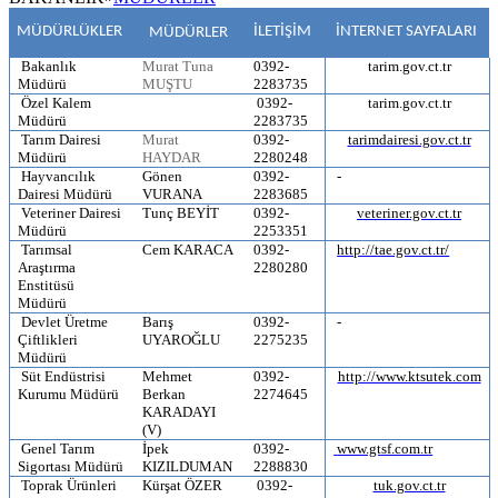
MÜDÜRLÜKLER
İLETİŞİM
İNTERNET SAYFALARI
MÜDÜRLER
Bakanlık
Murat Tuna
0392-
tarim.gov.ct.tr
Müdürü
MUŞTU
2283735
Özel Kalem
0392-
tarim.gov.ct.tr
Müdürü
2283735
Tarım Dairesi
Murat
0392-
tarimdairesi.gov.ct.tr
Müdürü
HAYDAR
2280248
Hayvancılık
Gönen
0392-
-
Dairesi Müdürü
VURANA
2283685
Veteriner Dairesi
Tunç BEYİT
0392-
veteriner.gov.ct.tr
Müdürü
2253351
Tarımsal
Cem KARACA
0392-
http://tae.gov.ct.tr/
Araştırma
2280280
Enstitüsü
Müdürü
Devlet Üretme
Barış
0392-
-
Çiftlikleri
UYAROĞLU
2275235
Müdürü
Süt Endüstrisi
Mehmet
0392-
http://www.ktsutek.com
Kurumu Müdürü
Berkan
2274645
KARADAYI
(V)
Genel Tarım
İpek
0392-
www.gtsf.com.tr
Sigortası Müdürü
KIZILDUMAN
2288830
Toprak Ürünleri
Kürşat ÖZER
0392-
tuk.gov.ct.tr