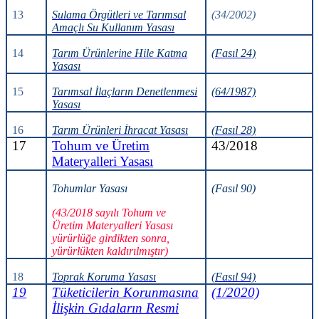
13
Sulama Örgütleri ve Tarımsal
(34/2002)
Amaçlı Su Kullanım Yasası
14
Tarım Ürünlerine Hile Katma
(Fasıl 24)
Yasası
15
Tarımsal İlaçların Denetlenmesi
(64/1987)
Yasası
16
Tarım Ürünleri İhracat Yasası
(Fasıl 28)
17
Tohum ve Üretim
43/2018
Materyalleri Yasası
Tohumlar Yasası
(Fasıl 90)
(43/2018 sayılı Tohum ve
Üretim Materyalleri Yasası
yürürlüğe girdikten sonra,
yürürlükten kaldırılmıştır)
18
Toprak Koruma Yasası
(Fasıl 94)
19
Tüketicilerin Korunmasına
(1/2020)
İlişkin Gıdaların Resmi