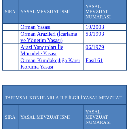
YASAL
SIRA
YASAL MEVZUAT İSMİ
MEVZUAT
NUMARASI
Orman Yasası
19/2003
Orman Arazileri (İcarlama
53/1993
ve Yönetim Yasası)
Arazi Yangınları İle
06/1979
Mücadele Yasası
Orman Kundakçılığa Karşı
Fasıl 61
Koruma Yasası
TARIMSAL KONULARLA İLE İLGİLİ YASAL MEVZUAT
YASAL
SIRA
YASAL MEVZUAT İSMİ
MEVZUAT
NUMARASI