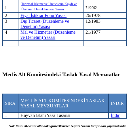
Tarımsal İşletme ve Üreticilerin Kaydı ve
1
71/2002
Üretimin Desteklenmesi Yasası
2
Fiyat İstikrar Fonu Yasası
26/1978
3
Dış Ticaret (Düzenleme ve
12/1983
Denetim) Yasası
4
Mal ve Hizmetler (Düzenleme
21/1977
ve Denetim) Yasası
RMANCILIK KONULARI İLE İLGİLİ YASAL MEVZUAT
Meclis Alt Komitesindeki Taslak Yasal Mevzuatlar
MECLİS ALT KOMİTESİNDEKİ TASLAK
SIRA
İNDİR
YASAL MEVZUATLAR
1
Hayvan Islahı Yasa Tasarısı
İndir
Not: Yasal Mevzuat altındaki güncellemeler Niyazi Nizam tarafından yapılmaktadır.