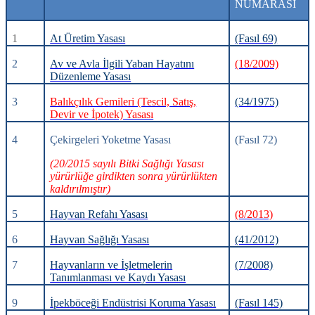
NUMARASI
1
At Üretim Yasası
(Fasıl 69)
2
Av ve Avla İlgili Yaban Hayatını
(18/2009)
Düzenleme Yasası
3
Balıkçılık Gemileri (Tescil, Satış,
(34/1975)
Devir ve İpotek) Yasası
4
Çekirgeleri Yoketme Yasası
(Fasıl 72)
(20/2015 sayılı Bitki Sağlığı Yasası
yürürlüğe girdikten sonra yürürlükten
kaldırılmıştır)
5
Hayvan Refahı Yasası
(8/2013)
6
Hayvan Sağlığı Yasası
(41/2012)
7
Hayvanların ve İşletmelerin
(7/2008)
Tanımlanması ve Kaydı Yasası
9
İpek
böceği Endüstrisi Koruma Yasası
(Fasıl 145)