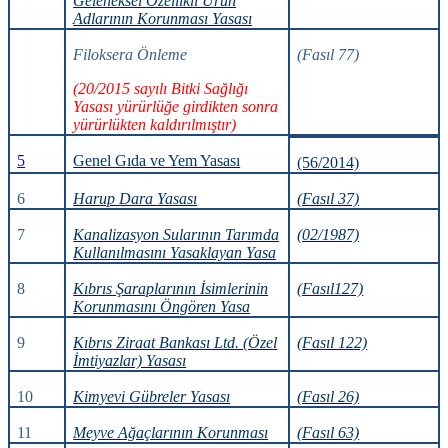
Geleneksel Özellikli Ürün
Adlarının Korunması Yasası
Filoksera Önleme
(Fasıl 77)
(20/2015 sayılı Bitki Sağlığı
Yasası yürürlüğe girdikten sonra
yürürlükten kaldırılmıştır)
5
Genel Gıda ve Yem Yasası
(56/2014)
6
Harup Dara Yasası
(Fasıl 37)
7
Kanalizasyon Sularının Tarımda
(02/1987)
Kullanılmasını Yasaklayan Yasa
8
Kıbrıs Şaraplarının İsimlerinin
(Fasıl127)
Korunmasını Öngören Yasa
9
Kıbrıs Ziraat Bankası Ltd. (Özel
(Fasıl 122)
İmtiyazlar) Yasası
10
Kimyevi Gübreler Yasası
(Fasıl 26)
11
Meyve Ağaçlarının Korunması
(Fasıl 63)