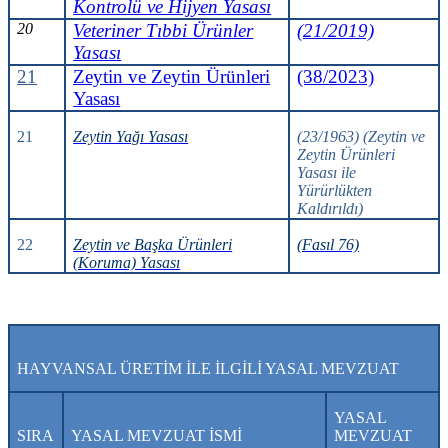
Kontrolü ve Hijyen Yasası
20
Veteriner Tıbbi Ürünler
(21/2019)
Yasası
21
Zeytin ve Zeytin Ürünleri
(38/2023)
Yasası
21
Zeytin Yağı Yasası
(23/1963) (Zeytin ve
Zeytin Ürünleri
Yasası ile
Yürürlükten
Kaldırıldı)
22
Zeytin ve Başka Ürünleri
(Fasıl 76)
(Koruma) Yasası
HAYVANSAL ÜRETİM İLE İLGİLİ YASAL MEVZUAT
YASAL
SIRA
YASAL MEVZUAT İSMİ
MEVZUAT