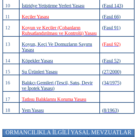
10
İstiridye Yetiştirme Yerleri Yasası
(Fasıl 143)
11
Keçiler Yasası
(Fasıl 66)
12
Koyun ve Keçiler (Çobanların
(Fasıl 91)
Ruhsatlandırılması ve Kontrolü) Yasası
13
Koyun, Keçi Ve Domuzların Sayımı
(Fasıl 92)
Yasası
14
Köpekler Yasası
(Fasıl 52)
15
Su Ürünleri Yasası
(27/2000)
16
Balıkçı Gemileri (Tescil, Satış, Devir
(34/1975)
ve İpotek Yasası)
17
Tatlısu Balıklarını Koruma Yasası
18
Yem Yasası
(8/1963)
ORMANCILIKLA İLGİLİ YASAL MEVZUATLAR